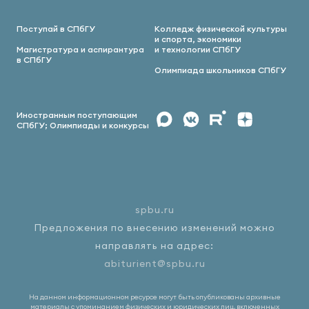
Поступай в СПбГУ
Колледж физической культуры
и спорта, экономики
Магистратура и аспирантура
и технологии СПбГУ
в СПбГУ
Олимпиада школьников СПбГУ
Иностранным поступающим
СПбГУ; Олимпиады и конкурсы
spbu.ru
Предложения по внесению изменений можно
направлять на адрес:
abiturient@spbu.ru
На данном информационном ресурсе могут быть опубликованы архивные
материалы с упоминанием физических и юридических лиц, включенных